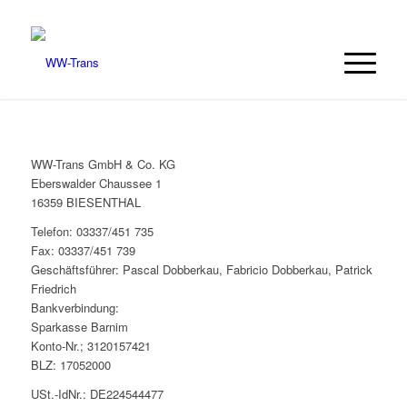
WW-Trans GmbH & Co. KG
Eberswalder Chaussee 1
16359 BIESENTHAL
Telefon: 03337/451 735
Fax: 03337/451 739
Geschäftsführer: Pascal Dobberkau, Fabricio Dobberkau, Patrick
Friedrich
Bankverbindung:
Sparkasse Barnim
Konto-Nr.; 3120157421
BLZ: 17052000
USt.-IdNr.: DE224544477